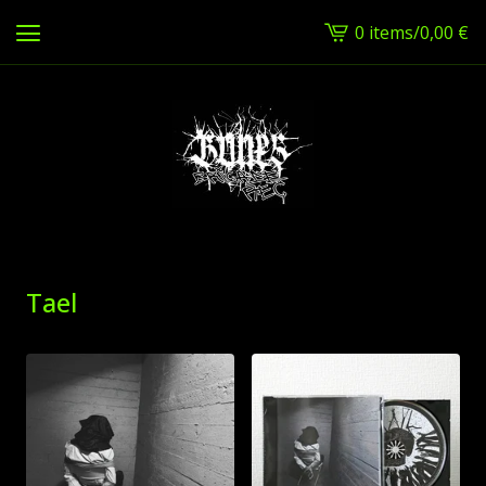
0 items
/
0,00
€
View
cart
-
Tael